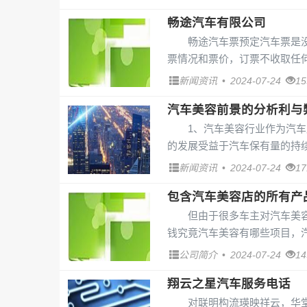
畅途汽车有限公司
畅途汽车票预定汽车票是
票情况和票价，订票不收取任何
新闻资讯
•
2024-07-24
1
汽车美容前景的分析利与
1、汽车美容行业作为汽
的发展受益于汽车保有量的持续
新闻资讯
•
2024-07-24
1
包含汽车美容店的所有产
但由于很多车主对汽车美
钱究竟汽车美容有哪些项目，汽
公司简介
•
2024-07-24
1
翔云之星汽车服务电话
对联明构流瑛映祥云，华堂焕