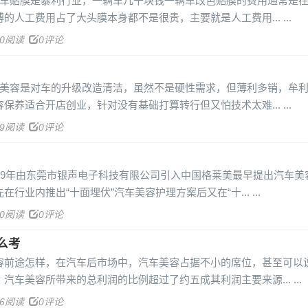
汽车贴膜是暴利行业，一辆车几千块钱一辆车改色贴膜的费用通常是在
的人工费用占了大头膜本身都不是很贵，主要就是人工费用...
50阅读
0评论
车美容是对车的升级改造清洁，虽然不是硬性需求，但薄利多销，牟
保养适合开店创业，针对没有基础打算转行但又怕技术太难...
49阅读
0评论
09年由东莞市银声电子科技有限公司引入中国格莱美最早提出汽车美
行业内推出“十面埋伏”汽车美容护理方案后又在“十...
60阅读
0评论
么考
容前途怎样，在汽车后市场中，汽车美容占据不小的席位，甚至可以
汽车美容所带来的总利润的比例超过了约五成其利润主要来源...
56阅读
0评论