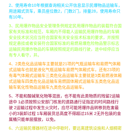
2、使用寿命10年根据查询相关公开信息显示民爆物品运输车，
用途厢式货车，乘员座位数2，门数2门，排量28，使用寿命只
有10年。
3、民用爆炸物品安全管理条例规定民用爆炸物品的装载符合国
家有关标准和规范，车厢内不得栽人运输民用爆炸物品的车辆
安全技术状况应当符合国家有关安全技术标准的要求，并按照
规定悬挂或者安装符合国家标准的易燃易爆危险物品警示标志
运输民用爆炸物品的车辆按照规定的路线行驶，途中经停应当
有专人看守，并。
4、2类危化品运输车主要就是21项的气瓶运输车和易燃气体厢
式运输车也就是液化气瓶运输车易燃气体厢式车，还有23项的
有毒气体厢式运输车三类危化品运输车主要就是3类易燃液体厢
式运输车四类危化品运输车易燃固体厢式运输车五类危化品运
输车氧化性物品运输车九类危化品运输车。
5、不能和酸碱氧化物等混放，也不能有此类物质的残留2运输
途中 1必须按照公安部门核发的道路通行证指定的时间路线行
驶 2运输过程中发生火灾时，应尽可能将爆炸品转移到危害最
小的3装卸过程 1车厢装货总高度不得超过15米 2无外包装的金
属桶只能单层摆放，以免。
6、六运输民爆器材在途中停歇时，要远离建筑设施和人烟稠密