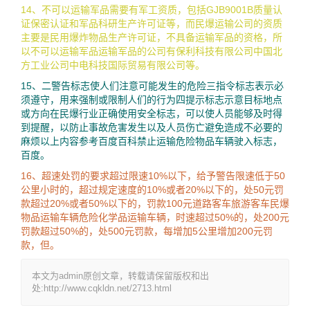
14、不可以运输军品需要有军工资质，包括GJB9001B质量认
证保密认证和军品科研生产许可证等，而民爆运输公司的资质
主要是民用爆炸物品生产许可证，不具备运输军品的资格，所
以不可以运输军品运输军品的公司有保利科技有限公司中国北
方工业公司中电科技国际贸易有限公司等。
15、二警告标志使人们注意可能发生的危险三指令标志表示必
须遵守，用来强制或限制人们的行为四提示标志示意目标地点
或方向在民爆行业正确使用安全标志，可以使人员能够及时得
到提醒，以防止事故危害发生以及人员伤亡避免造成不必要的
麻烦以上内容参考百度百科禁止运输危险物品车辆驶入标志，
百度。
16、超速处罚的要求超过限速10%以下，给予警告限速低于50
公里小时的，超过规定速度的10%或者20%以下的，处50元罚
款超过20%或者50%以下的，罚款100元道路客车旅游客车民爆
物品运输车辆危险化学品运输车辆，时速超过50%的，处200元
罚款超过50%的，处500元罚款，每增加5公里增加200元罚
款，但。
本文为admin原创文章，转载请保留版权和出
处:http://www.cqkldn.net/2713.html