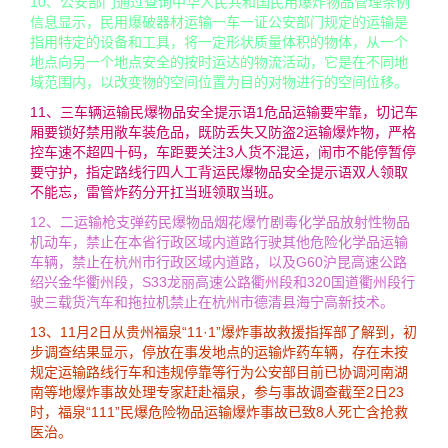
10、公安部门通过查询中华人民共和国民用爆炸物品管理条例
信息显示，民用爆破器材运输一车一证公安部门规定的运输是
指用特定的设备和工具，将一定形状质量体积的物体，从一个
地点向另一个地点安全的按时运达的物流活动，它是在不同地
域范围内，以改变物的空间位置为目的对物进行的空间位移。
11、三车辆运输民爆物品安全提示语1危品运输要牢靠，切记车
厢要锁好禁用敞车装危品，既防丢失又防盗2运输爆炸物，严格
控车速不超四十码，车距要关注3人货不混运，闹市不能停暂停
要守护，指定路线行四人工背运民爆物品安全提示语双人领取
不能忘，雷管炸药分开扛当班领取当班。
12、二运输枪支弹药民爆物品烟花爆竹剧毒化学品放射性物品
机动车，禁止在本省行政区域内道路行驶其他危险化学品运输
车辆，禁止在杭州市行政区域内道路，以及G60沪昆高速公路
绍兴金华衢州段，S33龙丽高速公路衢州段和320国道衢州段行
驶三载货汽车和拖拉机禁止在杭州市德清县海宁高新技术。
13、11月2日从贵州福泉“11·1”爆炸事故救援指挥部了解到，初
步调查结果显示，停放在事发地点的运输炸药车辆，存在未按
规定运输路线行车和违规停靠等行为公安部目前已协调河南湖
南等地爆炸事故处理专家赶赴福泉，参与事故调查截至2日23
时，福泉“111”民爆危险物品运输爆炸事故已致8人死亡含抢救
医治。