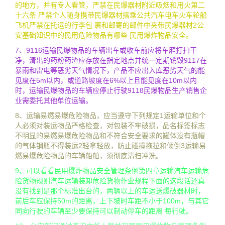
的地方，并有专人看管，严禁在民爆器材附近吸烟和用火第二
十六条 严禁个人随身携带民爆器材搭乘公共汽车电车火车轮船
飞机严禁在托运的行李包 裹和邮寄的邮件中夹带民爆器材2公
安基础知识中的民用危险物品有哪些 民用爆炸物品安全。
7、9116运输民爆物品的车辆出车或收车前应将车厢打扫干
净，清出的药粉药渣应存放在指定地点并统一定期销毁9117在
暴雨和雷电等恶劣天气情况下，产品不应出入库恶劣天气的能
见度在5m以内，或道路坡度在6%以上且能见度在10m以内
时，运输民爆物品的车辆应停止行驶9118民爆物品生产销售企
业需委托其他单位运输。
8、运输易燃易爆危险物品，应当遵守下列规定1运输单位和个
人必须对装运物品严格检查，对包装不牢破损，品名标签标志
不明显的易燃易爆危险物品和不符合安全要求的罐体没有瓶帽
的气体钢瓶不得装运2轻拿轻放，防止碰撞拖拉和倾倒3运输易
燃易爆危险物品的车辆船舶，须彻底清扫冲洗。
9、可以看看民用爆炸物品安全管理条例第四章运输汽车运输危
险货物规则汽车运输装卸危险货物作业规程下面的这段话还真
没有找到是那个标准出台的，两辆以上的车运送爆破器材时，
前后车应保持50m的距离，上下坡时车距不小于100m，与其它
同向行驶的车辆至少要保持可以制动停车的距离 每行驶。