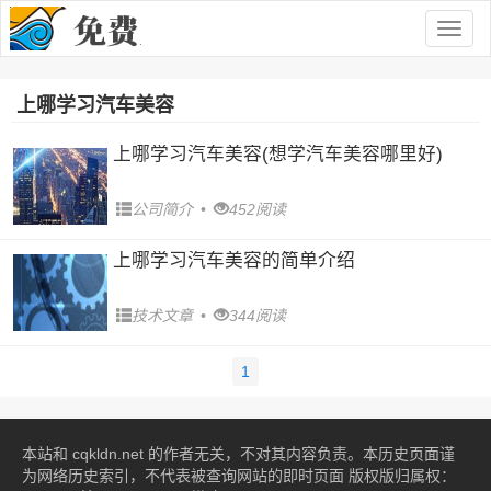
Togg
navig
上哪学习汽车美容
上哪学习汽车美容(想学汽车美容哪里好)
公司简介
•
452阅读
上哪学习汽车美容的简单介绍
技术文章
•
344阅读
1
本站和 cqkldn.net 的作者无关，不对其内容负责。本历史页面谨
为网络历史索引，不代表被查询网站的即时页面 版权版归属权：