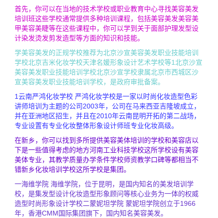
首先，你可以在当地的技术学校或职业教育中心寻找美容美发
培训班这些学校通常提供多种培训课程，包括美容美发美容美
甲美容美睫等在这些课程中，你可以学到关于面部护理发型设
计染发烫发剪发造型等方面的知识和技能。
学美容美发的正规学校推荐为北京沙宣美容美发职业技能培训
学校北京吉米化妆学校天津名媛形象设计艺术学校等1北京沙宣
美容美发职业技能培训学校北京沙宣学校隶属北京市西城区沙
宣美容美发职业技能培训学校，是政府审批备案。
1云南严鸿化妆学校 严鸿化妆学校是一家以时尚化妆造型色彩
讲师培训为主题的公司2003年，公司在马来西亚吉隆坡成立，
并在亚洲地区招生，并且在2010年云南昆明开拓的第二战场，
专业设置有专业化妆整体形象设计师班专业化妆高级。
在新乡，你可以找到多所提供美容美体培训的学校和美容店以
下是一些值得考虑的地方河南工业科技学校这所学校设有美容
美体专业，其教学质量办学条件学校师资教学口碑等都相当不
错新乡化妆培训学校这所学校是集团。
一海维学院 海维学院，位于昆明，是国内知名的美发培训学
校，是集发型设计化妆造型形象顾问等核心业务为一体的权威
造型时尚形象设计学校二蒙妮坦学院 蒙妮坦学院创立于1966
年，香港CMM国际集团旗下，国内知名美容美发。