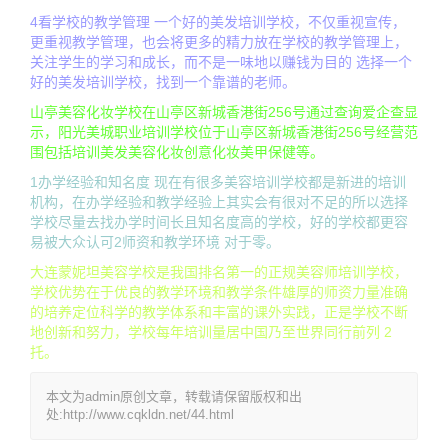
4看学校的教学管理 一个好的美发培训学校，不仅重视宣传，
更重视教学管理，也会将更多的精力放在学校的教学管理上，
关注学生的学习和成长，而不是一味地以赚钱为目的 选择一个
好的美发培训学校，找到一个靠谱的老师。
山亭美容化妆学校在山亭区新城香港街256号通过查询爱企查显
示，阳光美城职业培训学校位于山亭区新城香港街256号经营范
围包括培训美发美容化妆创意化妆美甲保健等。
1办学经验和知名度 现在有很多美容培训学校都是新进的培训
机构，在办学经验和教学经验上其实会有很对不足的所以选择
学校尽量去找办学时间长且知名度高的学校，好的学校都更容
易被大众认可2师资和教学环境 对于零。
大连蒙妮坦美容学校是我国排名第一的正规美容师培训学校，
学校优势在于优良的教学环境和教学条件雄厚的师资力量准确
的培养定位科学的教学体系和丰富的课外实践，正是学校不断
地创新和努力，学校每年培训量居中国乃至世界同行前列 2
托。
本文为admin原创文章，转载请保留版权和出
处:http://www.cqkldn.net/44.html