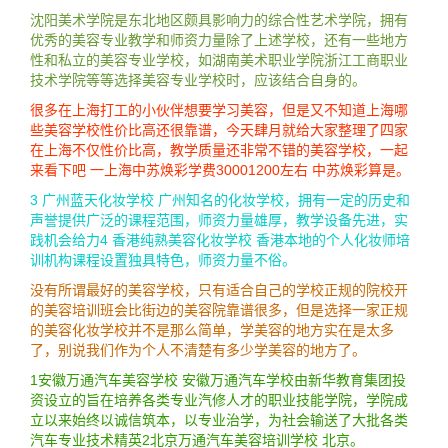
沈阳美术学院是东北地区颇具影响力的综合性艺术学院，拥有
优秀的美容专业教学和师资力量除了上述学校，还有一些地方
性和私立的美容专业学校，如湖南美术职业学院浙江工商职业
技术学院等等选择美容专业学校时，应该结合自身的。
很多在上海打工的小伙伴想要学习美容，但是又不知道上海哪
些美容学校性价比高还很靠谱，今天肆月就给大家整理了四家
在上海不仅性价比高，教学质量还非常不错的美容学校，一起
来看下吧 一上海中苏焕彩学费30001200左右 中苏焕彩算是。
3 广州蓝天化妆学校 广州知名的化妆学校，拥有一定的历史和
声誉提供广泛的课程范围，师资力量雄厚，教学设备先进，实
践机会给力4 香港纯熟美容化妆学校 香港本地的个人化妆师培
训机构课程设置独具特色，师资力量不俗。
没有所谓最好的美容学校，只有适合自己的学校正规的院校开
的美容培训班会比街边的美容院靠谱很多，但是选择一家正规
的美容化妆学校并不是那么简单，学美容的地方实在是太多
了，别说我们作为个人不清楚有多少学美容的地方了。
1安徽万通汽车美容学校 安徽万通汽车学校由新华教育集团投
资设立的旨在培养各类专业汽修人才的职业技能学院，学院成
立以来始终以诚信筑本，以专业治学，为社会输送了大批各类
汽车专业技术精英2北京万通汽车美容培训学校 北京。