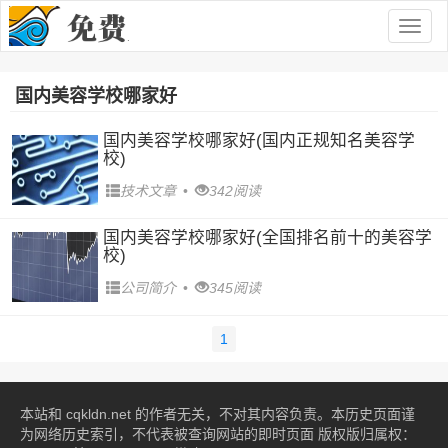
Togg
navig
国内美容学校哪家好
国内美容学校哪家好(国内正规知名美容学
校)
技术文章
•
342阅读
国内美容学校哪家好(全国排名前十的美容学
校)
公司简介
•
345阅读
1
本站和 cqkldn.net 的作者无关，不对其内容负责。本历史页面谨
为网络历史索引，不代表被查询网站的即时页面 版权版归属权：