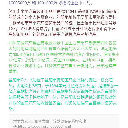
10005000万 和 1001000万 规模的企业中，共。
简阳市尚平汽车装饰用品厂是20140415在四川省资阳市简阳市
注册成立的个人独资企业，注册地址位于简阳市草池镇五爱村
一组简阳市尚平汽车装饰用品厂的统一社会信用代码注册号是
1X5，企业法人肖瑞亮，目前企业处于开业状态简阳市尚平汽
车装饰用品厂的经营范围是生产销售汽车座垫汽车。
四川南骏汽车集团有限公司是中国主要商用车制造商四川省最
大的商用车制造商四川省重点培育的大企业大集团，法定地址
为“四川省资阳市雁江区南骏大道南骏汽车产业园内”，注册资本
12亿元，总资产30亿元，员工4000余人，占地3063亩，拥有
省级企业技术中心，具备汽车整车自主开发能力，已形成年产
重中。
益阳市汽车北站位于益阳市资阳区马良北路与资江一桥交汇
处，占地面积38亩，于1994年元月建成投入营运，是按部颁一
级汽车站标准设计修建的汽车站集旅客运输快件货运汽车维修
站场服务等多种功能于一体，是益阳市公路运输的枢纽和对外
开放的窗口汽车站内设备齐全，服务优质候车室售票厅装饰豪
华。
本文为admin原创文章，转载请保留版权和出
处:http://www.cqkldn.net/3958.html