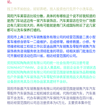
论。
找工作不如创业，好好弄吧，找人投资也行先开个小洗车店。
简阳汽车美容店比较分散，具体的有哪些这个说不好我知道的
是西门车站这边有一家汽车装饰店，汽车美容店在空分广场那
边有几家比较大的，再有可能就是南门天成国际附近了这几家
都可以洗车保养打蜡的。
资阳市上典三和汽车销售服务有限公司的经营范围是二类小型
客车维修含轿车一二级维护，总成修理，维修救援，小修，专
项维修和竣工检验工作比亚迪品牌汽车销售及零配件销售汽车
装饰商务咨询服务依法须经批准的项目，经相关部门批准后方
可开展经营活动在四川省，相近经营范围的公司。
资阳知知陶陶商贸有限公司的统一社会信用代码注册号是
02MA64GTYM4M，企业法人黄昌和，目前企业处于注销状态
资阳知知陶陶商贸有限公司的经营范围是销售服装饰品鞋帽箱
包户外装备汽车装饰品汽车零配件钟表家居用品文具用品办公
设备厨房用具及日用杂品家具建材不含砂。
简阳市新晨汽车销售服务有限公司的经营范围是销售汽车汽车
零配件汽车装饰品工程机械农业机械，代购代销汽车，汽车美
容不含洗车，代办车辆证照汽车保险汽车咨询服务在四川省，
相近经营范围的公司总注册资本为6万元，主要资本集中在