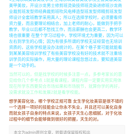
美甲美妆，开设沙龙男士修剪班烫染技师班烫染进修班沙龙商
业裁剪班发型师经典裁剪班吹风电棒造型班发型师精剪班发型
师设计全套班教学采用真人；所以在选择学校时，必须要看师
资力量，而且要理论相结合，加上老师的耐心，能做到手把手
教学，毕业以后都不愁找工作，而且薪酬也会更高二，教学环
境也很重要 在整个学习过程中，学校环境尤为重要，因为可以
左右到学生的心情；因为有很多所谓的学校无证经营也无培训
资质的，这些学校是没办法统计的，在某个巷子里可能就能看
到某某美容培训学校了有些美容学校没有好的技术就不注重培
训学员的实际操作，用大量的理论课程忽悠过去，要知道美容
是一个动手的。
当然可以的，但是找学校的时候多注意一点，多参考家长的意
见给你几个参考点 1就是看课程，课程内容一定要实用实用体
现在所学东西要契合市场如果和市场脱节，就算你学的再好，
没需求就没工作和发展2就是看学校能。
想学美容化妆，哪个学校正规可靠 女生学化妆美容是很不错的
一个选择一项好的技能会让你永不失业，并且还可以美化自身
而就女孩子自身的特点来说，女孩子天生心思细腻，对于化妆
过程中的细节会能够做到很好的把握，天生的对。
本文为admin原创文章，转载请保留版权和出